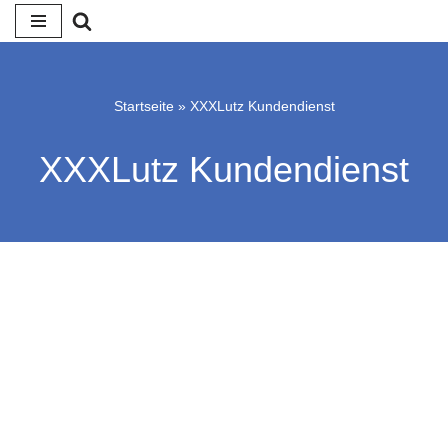
Zum
Inhalt
springen
Startseite
»
XXXLutz Kundendienst
XXXLutz Kundendienst