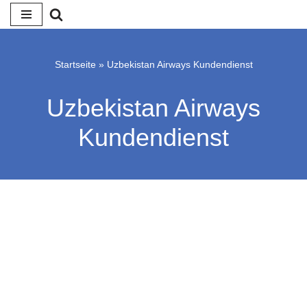
Zum
Inhalt
Startseite
»
Uzbekistan Airways Kundendienst
springen
Uzbekistan Airways
Kundendienst