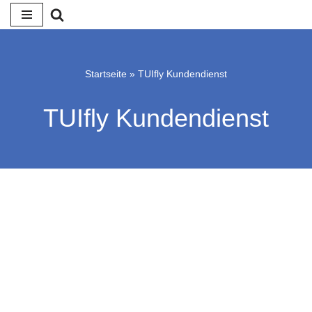
Zum
Inhalt
springen
Startseite
»
TUIfly Kundendienst
TUIfly Kundendienst