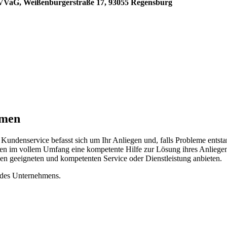
 VVaG, Weißenburgerstraße 17, 93055 Regensburg
hmen
denservice befasst sich um Ihr Anliegen und, falls Probleme entstan
nden im vollem Umfang eine kompetente Hilfe zur Lösung ihres Anlieg
n geeigneten und kompetenten Service oder Dienstleistung anbieten.
n des Unternehmens.