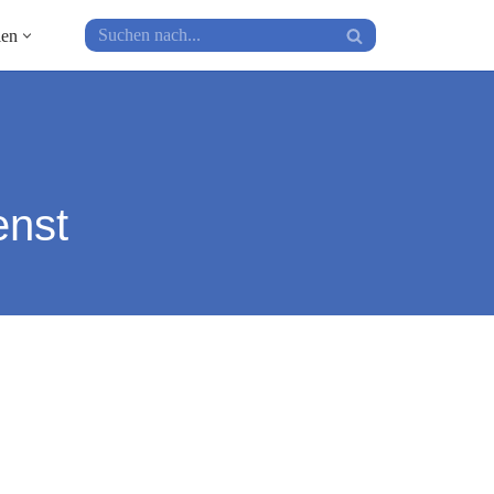
ien
enst