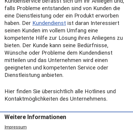
Kundenservice befasst sich um Ihr Anliegen und,
falls Probleme entstanden sind von Kunden die
eine Dienstleistung oder ein Produkt erworben
haben. Der
Kundendienst
ist daran Interessiert
seinen Kunden im vollem Umfang eine
kompetente Hilfe zur Lösung ihres Anliegens zu
bieten. Der Kunde kann seine Bedürfnisse,
Wünsche oder Probleme dem Kundendienst
mitteilen und das Unternehmen wird einen
geeigneten und kompetenten Service oder
Dienstleistung anbieten.
Hier finden Sie übersichtlich alle Hotlines und
Kontaktmöglichkeiten des Unternehmens.
Weitere Informationen
Impressum